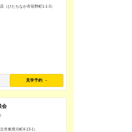
か店（ひたちなか市笹野町1-1-3）
見学予約
談会
！
立市東滑川町4-13-1）