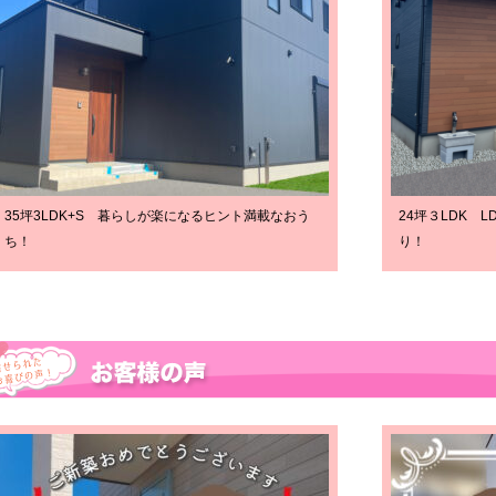
35坪3LDK+S 暮らしが楽になるヒント満載なおう
24坪３LDK 
ち！
り！