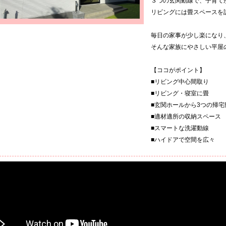
３つの玄関動線で、子育て
リビングには畳スペースを
毎日の家事が少し楽になり
そんな家族にやさしい平屋
【ココがポイント】
■リビング中心間取り
■リビング・寝室に畳
■玄関ホールから3つの帰宅
■適材適所の収納スペース
■スマートな洗濯動線
■ハイドアで空間を広々