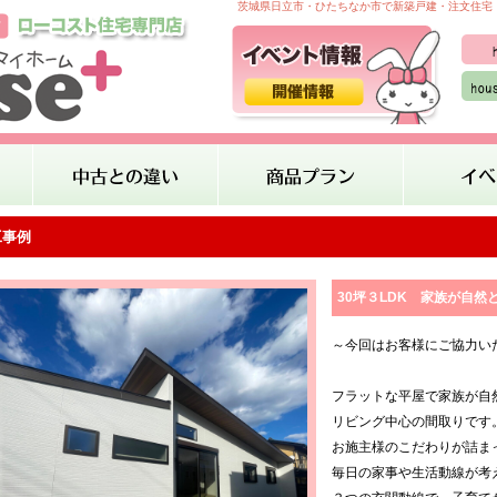
茨城県日立市・ひたちなか市で新築戸建・注文住宅・
工事例
30坪３LDK 家族が自
～今回はお客様にご協力い
フラットな平屋で家族が自
リビング中心の間取りです
お施主様のこだわりが詰ま
毎日の家事や生活動線が考