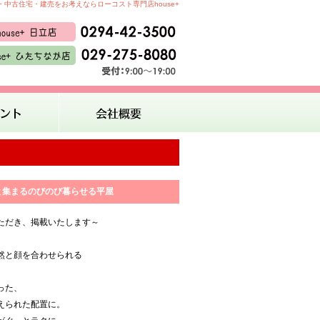
中古住宅・建売をお考えならローコスト専門店house+
然と集まるのびのび暮らせる平屋
ただき、掲載いたします～
然と顔を合わせられる
。
った、
えられた配置に。