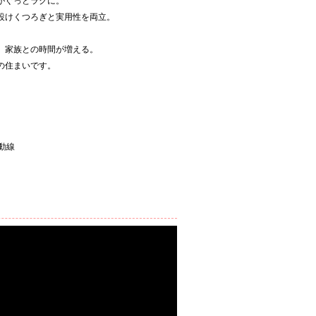
がぐっとラクに。
設けくつろぎと実用性を両立。
、家族との時間が増える。
の住まいです。
動線