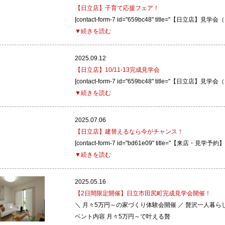
【日立店】子育て応援フェア！
[contact-form-7 id="659bc48" title="【日立店】見
▼続きを読む
2025.09.12
【日立店】10/11-13完成見学会
[contact-form-7 id="659bc48" title="【日立店】見
▼続きを読む
2025.07.06
【日立店】建替えるなら今がチャンス！
[contact-form-7 id="bd61e09" title="【来店・
▼続きを読む
2025.05.16
【2日間限定開催】日立市田尻町完成見学会開催！
＼ 月々5万円～の家づくり体験会開催 ／ 贅沢一人暮ら
ベント内容 月々5万円～で叶える贅