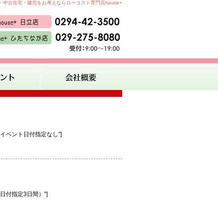
中古住宅・建売をお考えならローコスト専門店house+
見学予約】イベント日付指定なし"]
見学会（日付指定3日間）"]