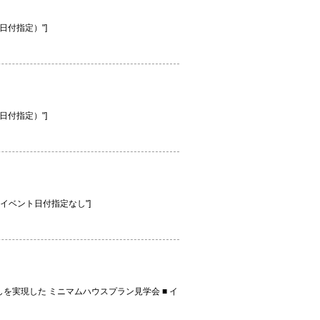
学会（日付指定）"]
学会（日付指定）"]
見学予約】イベント日付指定なし"]
しを実現した ミニマムハウスプラン見学会 ■ イ