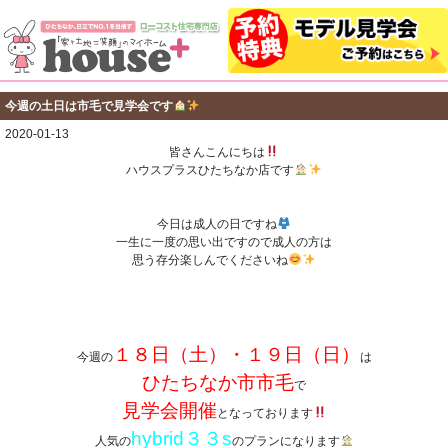
今週の土日は市毛で見学会です
2020-01-13
皆さんこんにちは
ハウスプラスひたちなか店です
今日は成人の日ですね
一生に一度の思い出ですので成人の方は
思う存分楽しんでくださいね
１８日（土）・１９日（日）
今週の
は
ひたちなか市市毛
で
見学会開催
となっております
hybrid３３s
人気の
のプランになります