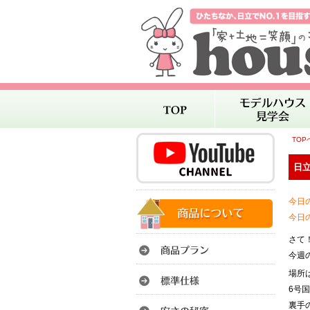
TOP
日立
今日
今日
さて
今週
場所
6号
裏手