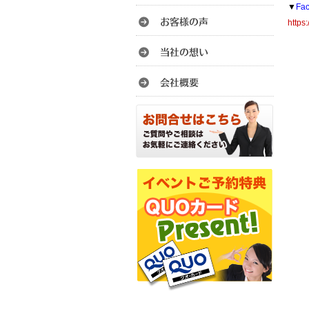
▼
Fa
https