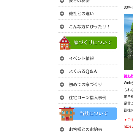
33
待ち
We
もれ
備考
是非
皆様
▼ご
https