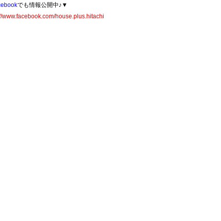
cebook
でも情報公開中♪▼
://www.facebook.com/house.plus.hitachi