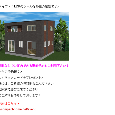
坪タイプ・４LDKのクールな外観の建物です♪
時間なしでご案内できる事前予約をご利用下さい！
bからご予約頂くと
なくマックカードをプレゼント♪
欄には、ご希望の時間帯もご入力下さい
ご家族で遊びに来てください
のご来場お待ちしております！
予約はこちら▼
://compact-home.net/event