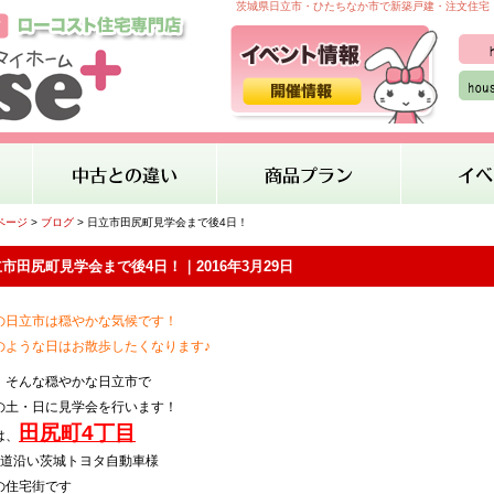
茨城県日立市・ひたちなか市で新築戸建・注文住宅・
ページ
>
ブログ
> 日立市田尻町見学会まで後4日！
市田尻町見学会まで後4日！｜2016年3月29日
の日立市は穏やかな気候です！
のような日はお散歩したくなります♪
！そんな穏やかな日立市で
の土・日に見学会を行います！
田尻町4丁目
は、
国道沿い茨城トヨタ自動車様
の住宅街です