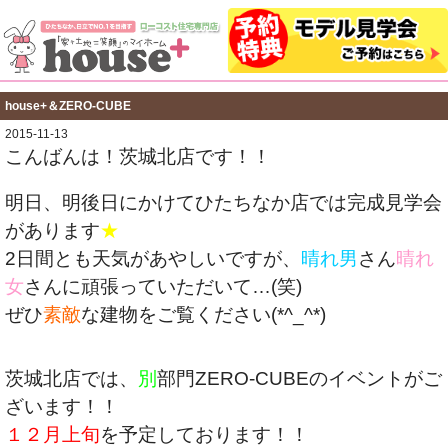
house+＆ZERO-CUBE
2015-11-13
こんばんは！茨城北店です！！
明日、明後日にかけてひたちなか店では完成見学会
があります
★
2日間とも天気があやしいですが、
晴れ男
さん
晴れ
女
さんに頑張っていただいて…(笑)
ぜひ
素敵
な建物をご覧ください(*^_^*)
茨城北店では、
別
部門ZERO-CUBEのイベントがご
ざいます！！
１２月上旬
を予定しております！！