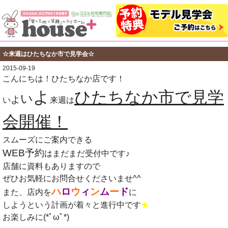
☆来週はひたちなか市で見学会☆
2015-09-19
こんにちは！ひたちなか店です！
よ
ひたちなか市で見学
い
よ
い
来週
は
会開催！
スムーズにご案内できる
WEB予約
はまだまだ受付中です♪
店舗に資料もありますので
ぜひお気軽にお問合せくださいませ^^
ハ
ロ
ウ
ィ
ン
ム
ー
ド
また、店内を
に
しようという計画が着々と進行中です
★
お楽しみに(*ﾟωﾟ*)