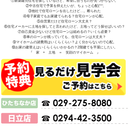
①新築建売住宅を探しているけど、希望に合うものが見つからない。
②中古住宅で予算を抑えたいが、ちょっと心配(^^;
③他社で住宅ローンを出したけど…。断られた
④母子家庭でもお家建てられる？住宅ローンが心配。
⑤自営業だけど住宅ローン大丈夫？
⑥住宅メーカーに土地を探してと言われたけど、土地ってどう探せばいいの？
⑦自己資金少ないけど住宅ローンは組めるの？いくら必要？
⑧車のローンが残っていても、住宅ローンは大丈夫？
⑨マイホームの諸費用はいくらくらい？よく分からないので心配。
⑩お家の建替えはいくらくらいかかるの？2階建てを平屋にしたい。
『 家 + 土地 ＝ 笑顔のマイホーム 』