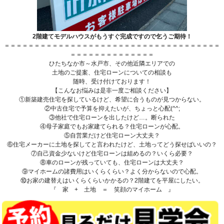
2階建てモデルハウスがもうすぐ完成ですので乞うご期待！
＝＝＝＝＝＝＝＝＝＝＝＝＝＝＝＝＝＝＝＝＝＝＝＝＝＝＝＝＝＝＝＝＝＝＝＝
＝＝＝＝＝＝＝＝＝＝＝＝＝＝
ひたちなか市～水戸市、その他近隣エリアでの
土地のご提案、住宅ローンについての相談も
随時、受け付けております！
【こんなお悩みは是非一度ご相談ください】
①新築建売住宅を探しているけど、希望に合うものが見つからない。
②中古住宅で予算を抑えたいが、ちょっと心配(^^;
③他社で住宅ローンを出したけど…。断られた
④母子家庭でもお家建てられる？住宅ローンが心配。
⑤自営業だけど住宅ローン大丈夫？
⑥住宅メーカーに土地を探してと言われたけど、土地ってどう探せばいいの？
⑦自己資金少ないけど住宅ローンは組めるの？いくら必要？
⑧車のローンが残っていても、住宅ローンは大丈夫？
⑨マイホームの諸費用はいくらくらい？よく分からないので心配。
⑩お家の建替えはいくらくらいかかるの？2階建てを平屋にしたい。
『 家 + 土地 ＝ 笑顔のマイホーム 』