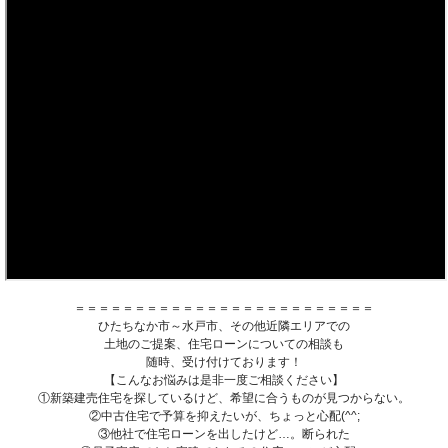
＝＝＝＝＝＝＝＝＝＝＝＝＝＝＝＝＝＝＝＝＝＝＝＝＝
ひたちなか市～水戸市、その他近隣エリアでの
土地のご提案、住宅ローンについての相談も
随時、受け付けております！
【こんなお悩みは是非一度ご相談ください】
①新築建売住宅を探しているけど、希望に合うものが見つからない。
②中古住宅で予算を抑えたいが、ちょっと心配(^^;
③他社で住宅ローンを出したけど…。断られた